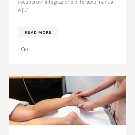
recupero✅ Integrazione di terapie manuali
e
[...]
READ MORE
comments
0
on
Fisioterapia:
nuove
linee
guida
OMS
sulla
riabilitazione