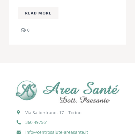
READ MORE
comments
0
on
Riflessologia
Plantare:
nuove
scoperte
sul
legame
con
il
sistema
nervoso
Via Salbertrand, 17 – Torino
360 497561
info@centrosalute-areasante.it