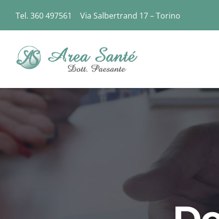
Skip
Tel. 360 497561
|
Via Salbertrand 17 – Torino
to
content
Do