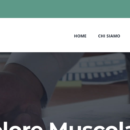
HOME
CHI SIAMO
lore Muscol