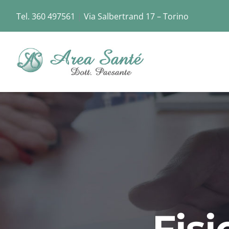
Skip
Tel. 360 497561
|
Via Salbertrand 17 – Torino
to
content
Fisi