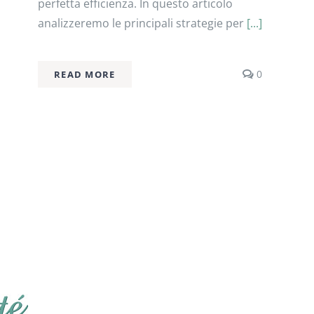
perfetta efficienza. In questo articolo
analizzeremo le principali strategie per
[...]
s
comments
0
READ MORE
on
Prevenzion
degli
infortuni
sportivi