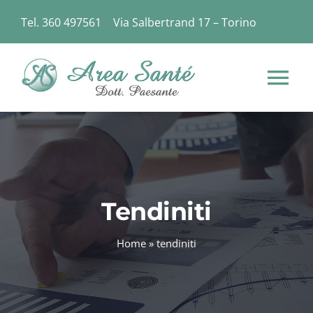
Skip
Tel. 360 497561
|
Via Salbertrand 17 – Torino
to
content
Tog
Nav
HOME
CHI SIAMO
Tendiniti
STRUTTURA
Home
»
tendiniti
SERVIZI