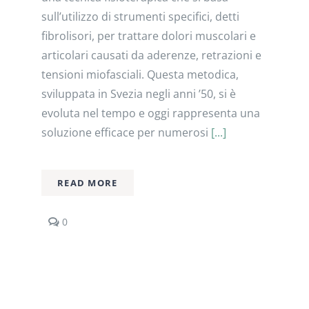
sull’utilizzo di strumenti specifici, detti
fibrolisori, per trattare dolori muscolari e
articolari causati da aderenze, retrazioni e
tensioni miofasciali. Questa metodica,
sviluppata in Svezia negli anni ’50, si è
evoluta nel tempo e oggi rappresenta una
soluzione efficace per numerosi
[...]
READ MORE
comments
0
on
Cos’è
la
fibrolisi?