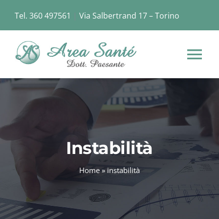
Skip
Tel. 360 497561
|
Via Salbertrand 17 – Torino
to
content
Tog
Nav
HOME
CHI SIAMO
Instabilità
STRUTTURA
Home
»
instabilità
SERVIZI