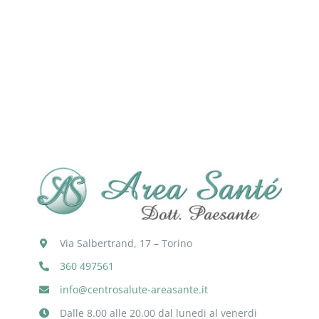
dell’Equilibrio
Via Salbertrand, 17 – Torino
360 497561
info@centrosalute-areasante.it
Dalle 8.00 alle 20.00 dal lunedi al venerdi